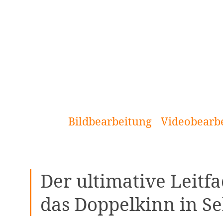
[Zum
Inhalt
springen]
Bildbearbeitung
Videobearb
Der ultimative Leitfa
das Doppelkinn in S