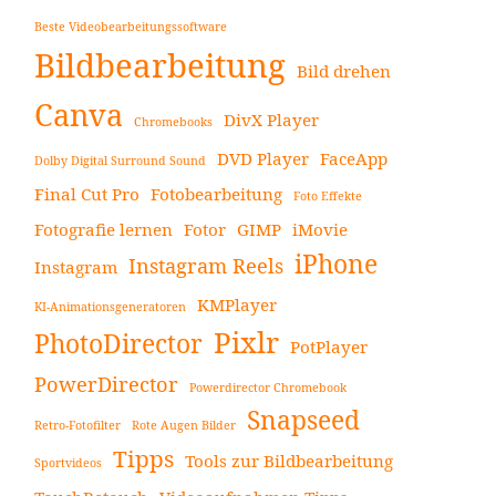
Beste Videobearbeitungssoftware
Bildbearbeitung
Bild drehen
Canva
DivX Player
Chromebooks
DVD Player
FaceApp
Dolby Digital Surround Sound
Final Cut Pro
Fotobearbeitung
Foto Effekte
Fotografie lernen
Fotor
GIMP
iMovie
iPhone
Instagram Reels
Instagram
KMPlayer
KI-Animationsgeneratoren
Pixlr
PhotoDirector
PotPlayer
PowerDirector
Powerdirector Chromebook
Snapseed
Retro-Fotofilter
Rote Augen Bilder
Tipps
Tools zur Bildbearbeitung
Sportvideos