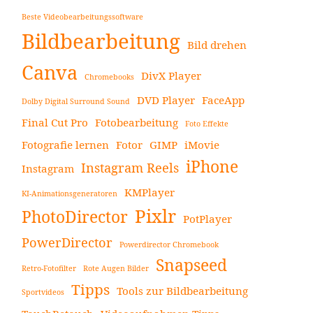
Beste Videobearbeitungssoftware
Bildbearbeitung
Bild drehen
Canva
DivX Player
Chromebooks
DVD Player
FaceApp
Dolby Digital Surround Sound
Final Cut Pro
Fotobearbeitung
Foto Effekte
Fotografie lernen
Fotor
GIMP
iMovie
iPhone
Instagram Reels
Instagram
KMPlayer
KI-Animationsgeneratoren
Pixlr
PhotoDirector
PotPlayer
PowerDirector
Powerdirector Chromebook
Snapseed
Retro-Fotofilter
Rote Augen Bilder
Tipps
Tools zur Bildbearbeitung
Sportvideos