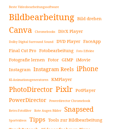
Beste Videobearbeitungssoftware
Bildbearbeitung
Bild drehen
Canva
DivX Player
Chromebooks
DVD Player
FaceApp
Dolby Digital Surround Sound
Final Cut Pro
Fotobearbeitung
Foto Effekte
Fotografie lernen
Fotor
GIMP
iMovie
iPhone
Instagram Reels
Instagram
KMPlayer
KI-Animationsgeneratoren
Pixlr
PhotoDirector
PotPlayer
PowerDirector
Powerdirector Chromebook
Snapseed
Retro-Fotofilter
Rote Augen Bilder
Tipps
Tools zur Bildbearbeitung
Sportvideos